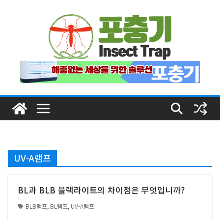
Skip
to
content
UV-A램프
BL과 BLB 블랙라이트의 차이점은 무엇입니까?
BLB램프
,
BL램프
,
UV-A램프