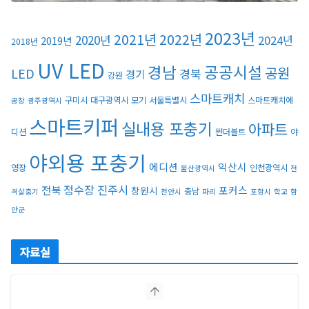
2023년
2021년
2022년
2020년
2024년
2019년
2018년
UV LED
경남
공공시설
공원
LED
경북
경기
강원
스마트캐치
구미시
대구광역시
모기
서울특별시
스마트캐치에
공장
광주광역시
스마트키퍼
실내용 포충기
아파트
디션
썬더볼트
야
야외용 포충기
에디션
익산시
영장
인천광역시
울산광역시
전
정수장
진주시
전북
포커스
창원시
충남
격살충기
천안시
파리
포항시
학교
함
안군
자료실