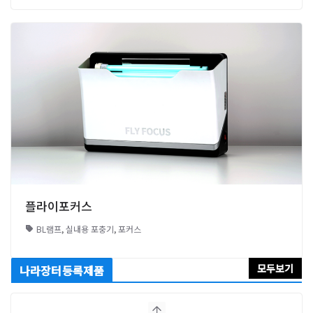
플라이포커스
BL램프
,
실내용 포충기
,
포커스
모두보기
나라장터등록제품