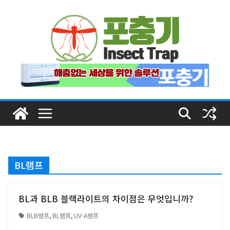
Skip
to
content
BL램프
BL과 BLB 블랙라이트의 차이점은 무엇입니까?
BLB램프
,
BL램프
,
UV-A램프