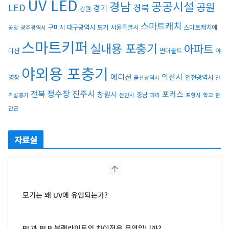
UV LED
경남
공공시설
공원
LED
경북
경기
강원
스마트캐치
구미시
대구광역시
모기
서울특별시
스마트캐치에
공장
광주광역시
스마트키퍼
실내용 포충기
아파트
디션
썬더볼트
야
야외용 포충기
에디션
익산시
영장
인천광역시
울산광역시
전
정수장
진주시
전북
포커스
창원시
충남
격살충기
천안시
파리
포항시
학교
함
안군
자료실
모기는 왜 UV에 유인되는가?
BL과 BLB 블랙라이트의 차이점은 무엇입니까?