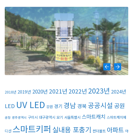
2023년
2021년
2022년
2020년
2024년
2019년
2018년
UV LED
경남
공공시설
공원
LED
경북
경기
강원
스마트캐치
구미시
대구광역시
모기
서울특별시
스마트캐치에
공장
광주광역시
스마트키퍼
실내용 포충기
아파트
디션
썬더볼트
야