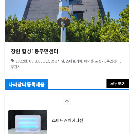
창원 합성1동주민센터
2022년
,
UV LED
,
경남
,
공공시설
,
스마트키퍼
,
야외용 포충기
,
주민센터
,
창원시
모두보기
나라장터등록제품
스마트캐치에디션