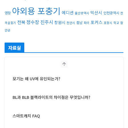
야외용 포충기
에디션
익산시
영장
인천광역시
울산광역시
전
정수장
진주시
전북
포커스
창원시
충남
격살충기
천안시
파리
포항시
학교
함
안군
자료실
모기는 왜 UV에 유인되는가?
BL과 BLB 블랙라이트의 차이점은 무엇입니까?
스마트캐치 FAQ