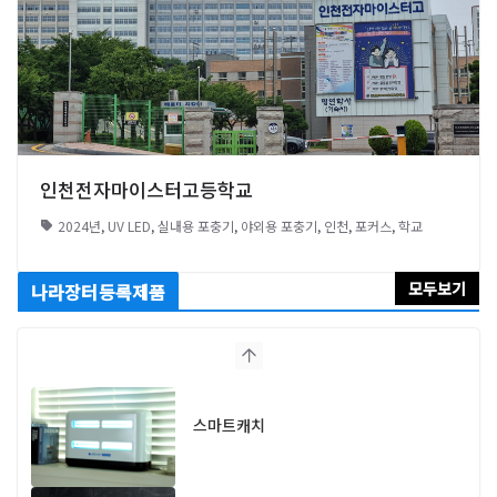
인천전자마이스터고등학교
2024년
,
UV LED
,
실내용 포충기
,
야외용 포충기
,
인천
,
포커스
,
학교
모두보기
나라장터등록제품
스마트캐치