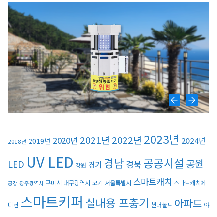
2023년
2021년
2022년
2020년
2024년
2019년
2018년
UV LED
경남
공공시설
공원
LED
경북
경기
강원
스마트캐치
구미시
대구광역시
모기
서울특별시
스마트캐치에
공장
광주광역시
스마트키퍼
실내용 포충기
아파트
디션
썬더볼트
야