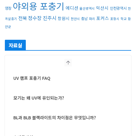
야외용 포충기
에디션
익산시
영장
인천광역시
울산광역시
전
정수장
진주시
전북
포커스
창원시
충남
격살충기
천안시
파리
포항시
학교
함
안군
자료실
UV 램프 포충기 FAQ
모기는 왜 UV에 유인되는가?
BL과 BLB 블랙라이트의 차이점은 무엇입니까?