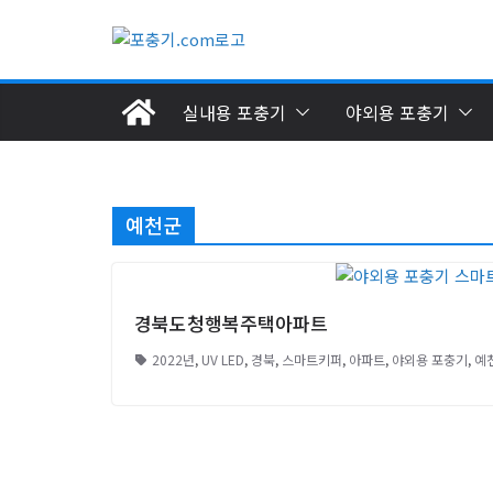
Skip
to
content
실내용 포충기
야외용 포충기
예천군
경북도청행복주택아파트
2022년
,
UV LED
,
경북
,
스마트키퍼
,
아파트
,
야외용 포충기
,
예