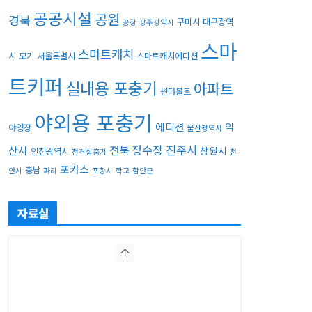
공공시설
공원
경북
구미시
대구광역
공장
광주광역시
스마
스마트캐치
시
모기
서울특별시
스마트캐치에디션
트키퍼
실내용 포충기
아파트
썬더볼트
야외용 포충기
에디션
익
야영장
울산광역시
정수장
진주시
전북
산시
창원시
인천광역시
전격살충기
천
포커스
충남
안시
파리
포항시
학교
함안군
자료실