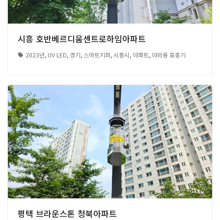
시흥 호반베르디움센트로하임아파트
2023년
,
UV LED
,
경기
,
스마트키퍼
,
시흥시
,
아파트
,
야외용 포충기
평택 브라운스톤 청북아파트