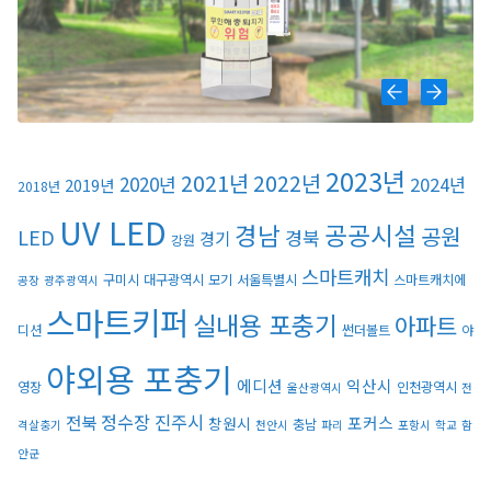
2023년
2021년
2022년
2020년
2024년
2019년
2018년
UV LED
경남
공공시설
공원
LED
경북
경기
강원
스마트캐치
구미시
대구광역시
모기
서울특별시
스마트캐치에
공장
광주광역시
스마트키퍼
실내용 포충기
아파트
디션
썬더볼트
야
야외용 포충기
에디션
익산시
영장
인천광역시
울산광역시
전
정수장
진주시
전북
포커스
창원시
충남
격살충기
천안시
파리
포항시
학교
함
안군