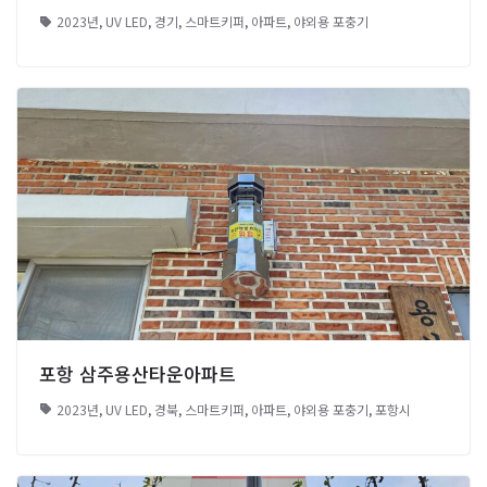
2023년
,
UV LED
,
경기
,
스마트키퍼
,
아파트
,
야외용 포충기
포항 삼주용산타운아파트
2023년
,
UV LED
,
경북
,
스마트키퍼
,
아파트
,
야외용 포충기
,
포항시