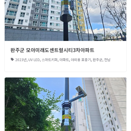
완주군 모아미래도센트럴시티3차아파트
2023년
,
UV LED
,
스마트키퍼
,
아파트
,
야외용 포충기
,
완주군
,
전남