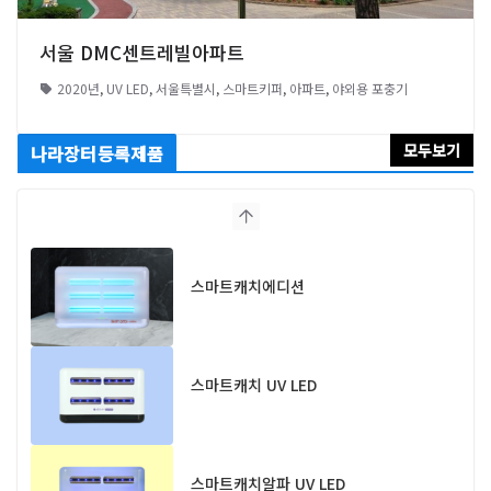
서울 DMC센트레빌아파트
2020년
,
UV LED
,
서울특별시
,
스마트키퍼
,
아파트
,
야외용 포충기
모두보기
나라장터등록제품
스마트캐치에디션
스마트캐치 UV LED
스마트캐치알파 UV LED