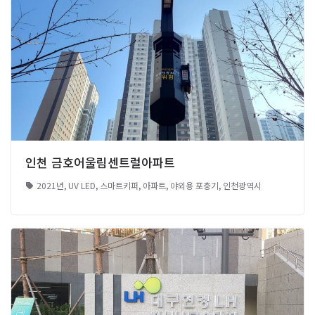
인천 금호어울림센트럴아파트
2021년
,
UV LED
,
스마트키퍼
,
아파트
,
야외용 포충기
,
인천광역시