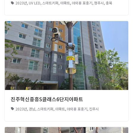
2023년
,
UV LED
,
스마트키퍼
,
아파트
,
야외용 포충기
,
청주시
,
충북
진주혁신중흥S클래스6단지아파트
2023년
,
경남
,
스마트키퍼
,
아파트
,
야외용 포충기
,
진주시