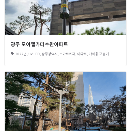
광주 모아엘가더수완아파트
2022년
,
UV LED
,
광주광역시
,
스마트키퍼
,
아파트
,
야외용 포충기