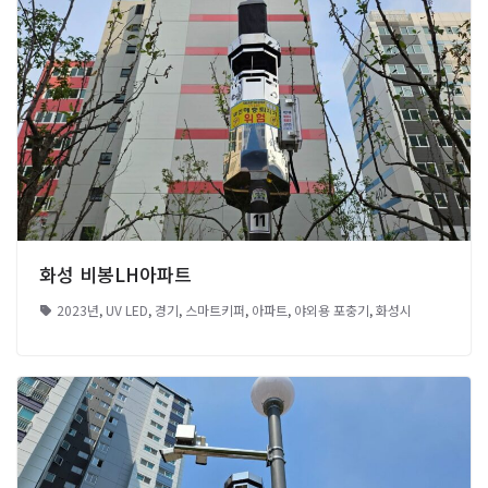
화성 비봉LH아파트
2023년
,
UV LED
,
경기
,
스마트키퍼
,
아파트
,
야외용 포충기
,
화성시