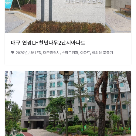
대구 연경LH천년나무2단지아파트
2020년
,
UV LED
,
대구광역시
,
스마트키퍼
,
아파트
,
야외용 포충기