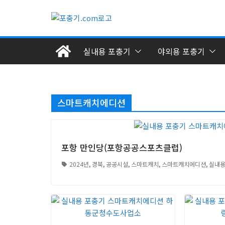
Skip
to
content
실내용 포충기
야외용 포충기
스마트캐치에디션
포항 만인당(포항공공스포츠클럽)
2024년
,
경북
,
공공시설
,
스마트캐치
,
스마트캐치에디션
,
실내용