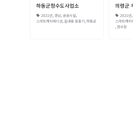
하동군청수도사업소
의령군 
2021년
,
경남
,
공공시설
,
2021년
스마트캐치에디션
,
실내용 포충기
,
하동군
스마트캐치
,
정수장