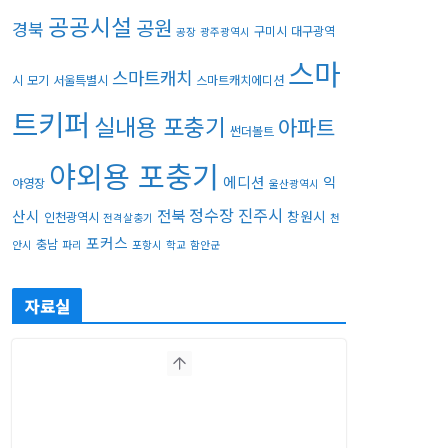
공공시설
공원
경북
구미시
대구광역
공장
광주광역시
스마
스마트캐치
시
모기
서울특별시
스마트캐치에디션
트키퍼
실내용 포충기
아파트
썬더볼트
야외용 포충기
에디션
익
야영장
울산광역시
정수장
진주시
전북
산시
창원시
인천광역시
전격살충기
천
포커스
충남
안시
파리
포항시
학교
함안군
자료실