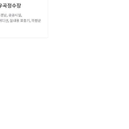
우곡정수장
,
경남
,
공공시설
,
에디션
,
실내용 포충기
,
의령군