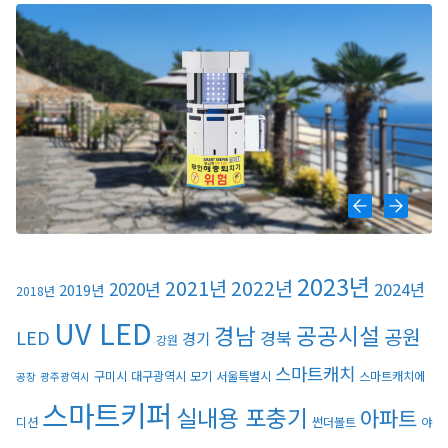
2023년
2021년
2022년
2020년
2024년
2019년
2018년
UV LED
경남
공공시설
공원
LED
경북
경기
강원
스마트캐치
구미시
대구광역시
모기
서울특별시
스마트캐치에
공장
광주광역시
스마트키퍼
실내용 포충기
아파트
디션
썬더볼트
야