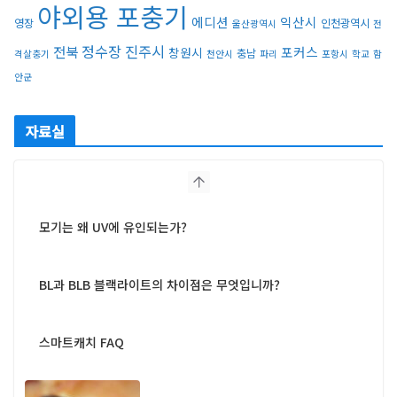
야외용 포충기
에디션
익산시
영장
인천광역시
울산광역시
전
정수장
진주시
전북
포커스
창원시
충남
격살충기
천안시
파리
포항시
학교
함
안군
자료실
모기는 왜 UV에 유인되는가?
BL과 BLB 블랙라이트의 차이점은 무엇입니까?
스마트캐치 FAQ