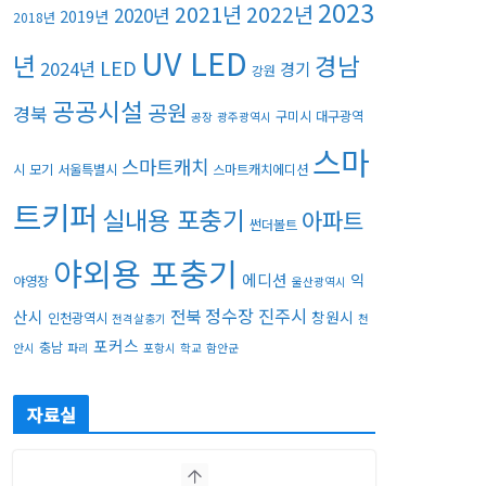
2023
2021년
2022년
2020년
2019년
2018년
UV LED
년
경남
LED
2024년
경기
강원
공공시설
공원
경북
구미시
대구광역
공장
광주광역시
스마
스마트캐치
시
모기
서울특별시
스마트캐치에디션
트키퍼
실내용 포충기
아파트
썬더볼트
야외용 포충기
에디션
익
야영장
울산광역시
정수장
진주시
전북
산시
창원시
인천광역시
전격살충기
천
포커스
충남
안시
파리
포항시
학교
함안군
자료실