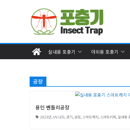
Skip
to
content
실내용 포충기
야외용 포충기
공장
용인 벤틀리공장
2023년
,
UV LED
,
경기
,
공장
,
스마트캐치
,
스마트키퍼
,
실내용 