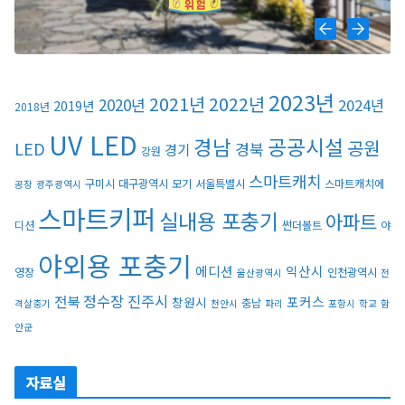
2023년
2021년
2022년
2020년
2024년
2019년
2018년
UV LED
경남
공공시설
공원
LED
경북
경기
강원
스마트캐치
구미시
대구광역시
모기
서울특별시
스마트캐치에
공장
광주광역시
스마트키퍼
실내용 포충기
아파트
디션
썬더볼트
야
야외용 포충기
에디션
익산시
영장
인천광역시
울산광역시
전
정수장
진주시
전북
포커스
창원시
충남
격살충기
천안시
파리
포항시
학교
함
안군
자료실