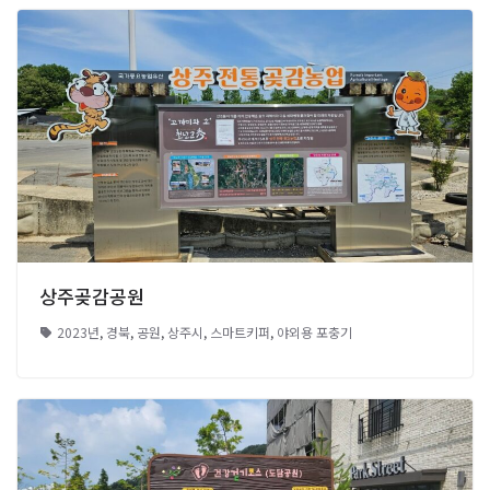
상주곶감공원
2023년
,
경북
,
공원
,
상주시
,
스마트키퍼
,
야외용 포충기