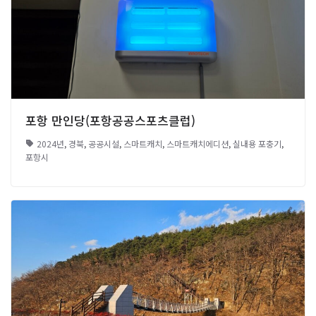
포항 만인당(포항공공스포츠클럽)
2024년
,
경북
,
공공시설
,
스마트캐치
,
스마트캐치에디션
,
실내용 포충기
,
포항시