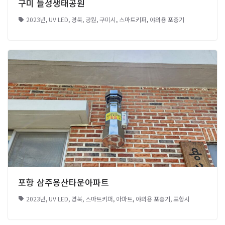
구미 들성생태공원
2023년
,
UV LED
,
경북
,
공원
,
구미시
,
스마트키퍼
,
야외용 포충기
포항 삼주용산타운아파트
2023년
,
UV LED
,
경북
,
스마트키퍼
,
아파트
,
야외용 포충기
,
포항시