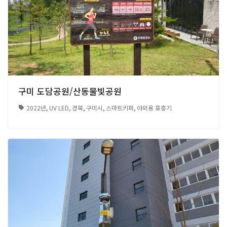
구미 도담공원/산동물빛공원
2022년
,
UV LED
,
경북
,
구미시
,
스마트키퍼
,
야외용 포충기