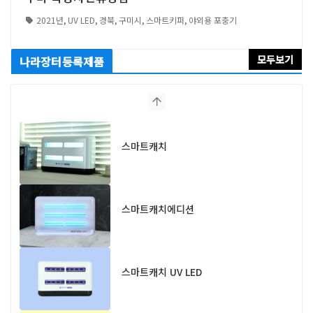
2021년
,
UV LED
,
경북
,
구미시
,
스마트키퍼
,
야외용 포충기
모두보기
나라장터등록제품
스마트캐치
스마트캐치에디션
스마트캐치 UV LED
스마트캐치알파 UV LED