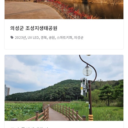
의성군 조성지생태공원
2023년
,
UV LED
,
경북
,
공원
,
스마트키퍼
,
의성군