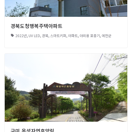
경북도청행복주택아파트
2022년
,
UV LED
,
경북
,
스마트키퍼
,
아파트
,
야외용 포충기
,
예천군
구미 옥성자연휴양림