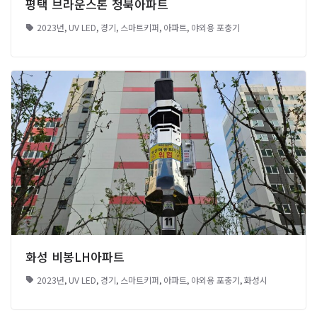
평택 브라운스톤 청북아파트
2023년
,
UV LED
,
경기
,
스마트키퍼
,
아파트
,
야외용 포충기
화성 비봉LH아파트
2023년
,
UV LED
,
경기
,
스마트키퍼
,
아파트
,
야외용 포충기
,
화성시