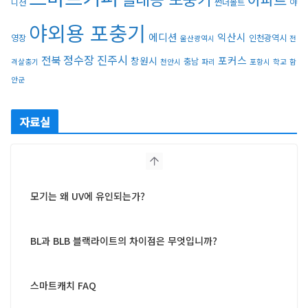
디션
썬더볼트
야
야외용 포충기
에디션
익산시
영장
인천광역시
울산광역시
전
정수장
진주시
전북
포커스
창원시
충남
격살충기
천안시
파리
포항시
학교
함
안군
자료실
모기는 왜 UV에 유인되는가?
BL과 BLB 블랙라이트의 차이점은 무엇입니까?
스마트캐치 FAQ