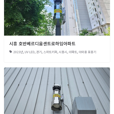
시흥 호반베르디움센트로하임아파트
2023년
,
UV LED
,
경기
,
스마트키퍼
,
시흥시
,
아파트
,
야외용 포충기