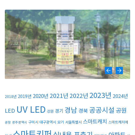
2023년
2021년
2022년
2020년
2024년
2019년
2018년
UV LED
경남
공공시설
공원
LED
경북
경기
강원
스마트캐치
구미시
대구광역시
모기
서울특별시
스마트캐치에
공장
광주광역시
스마트키퍼
실내용 포충기
아파트