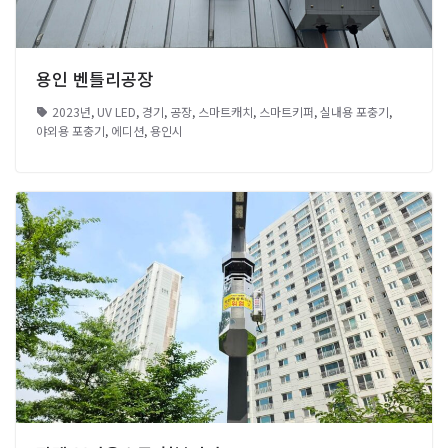
용인 벤틀리공장
2023년
,
UV LED
,
경기
,
공장
,
스마트캐치
,
스마트키퍼
,
실내용 포충기
,
야외용 포충기
,
에디션
,
용인시