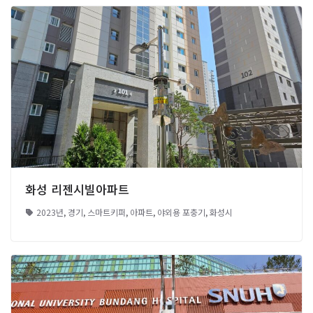
화성 리젠시빌아파트
2023년
,
경기
,
스마트키퍼
,
아파트
,
야외용 포충기
,
화성시