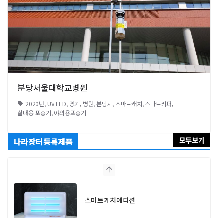
분당서울대학교병원
2020년
,
UV LED
,
경기
,
병원
,
분당시
,
스마트캐치
,
스마트키퍼
,
실내용 포충기
,
야외용포충기
모두보기
나라장터등록제품
스마트캐치에디션