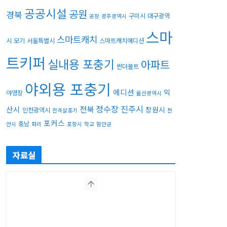
공공시설
공원
경북
구미시
대구광역
공장
광주광역시
스마
스마트캐치
시
모기
서울특별시
스마트캐치에디션
트키퍼
실내용 포충기
아파트
썬더볼트
야외용 포충기
에디션
익
야영장
울산광역시
정수장
진주시
전북
산시
창원시
인천광역시
전격살충기
천
포커스
충남
안시
파리
포항시
학교
함안군
자료실