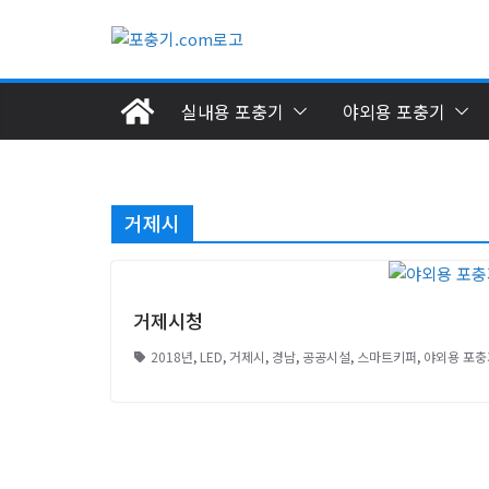
Skip
to
content
실내용 포충기
야외용 포충기
거제시
거제시청
2018년
,
LED
,
거제시
,
경남
,
공공시설
,
스마트키퍼
,
야외용 포충