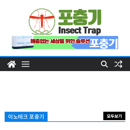
Skip
to
content
이노테크 포충기
모두보기