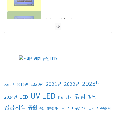
스마트캐치에디션 UV LED
플라이포커스
모스포커스
포커스 LED
2023년
2021년
2022년
2020년
2019년
2018년
스마트키퍼 UV LED 일반형
UV LED
경남
LED
경북
2024년
경기
강원
공공시설
공원
스마트키퍼 UV LED 고급형
구미시
대구광역시
모기
서울특별시
공장
광주광역시