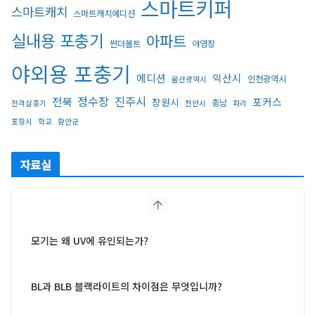
스마트키퍼
스마트캐치
스마트캐치에디션
스마트캐치
실내용 포충기
아파트
썬더볼트
야영장
야외용 포충기
에디션
익산시
인천광역시
울산광역시
정수장
진주시
전북
포커스
창원시
충남
전격살충기
천안시
파리
포항시
학교
함안군
자료실
모기는 왜 UV에 유인되는가?
BL과 BLB 블랙라이트의 차이점은 무엇입니까?