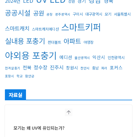
LED
경북
2024년
경기
강원
공공시설
공원
구미시
대구광역시
모기
서울특별시
공장
광주광역시
스마트키퍼
스마트캐치
스마트캐치에디션
실내용 포충기
아파트
썬더볼트
야영장
야외용 포충기
에디션
익산시
인천광역시
울산광역시
정수장
진주시
전북
포커스
창원시
충남
전격살충기
천안시
파리
포항시
학교
함안군
자료실
모기는 왜 UV에 유인되는가?