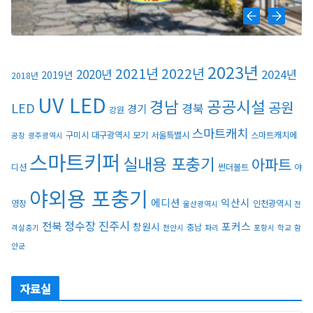
2023년
2021년
2022년
2020년
2024년
2019년
2018년
UV LED
경남
공공시설
공원
LED
경북
경기
강원
스마트캐치
구미시
대구광역시
모기
서울특별시
스마트캐치에
공장
광주광역시
스마트키퍼
실내용 포충기
아파트
디션
썬더볼트
야
야외용 포충기
에디션
익산시
영장
인천광역시
울산광역시
전
정수장
진주시
전북
포커스
창원시
충남
격살충기
천안시
파리
포항시
학교
함
안군
자료실