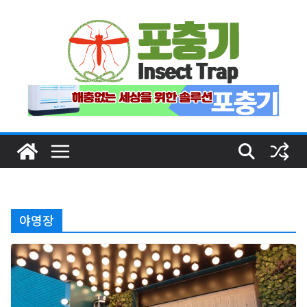
Skip
to
content
야영장