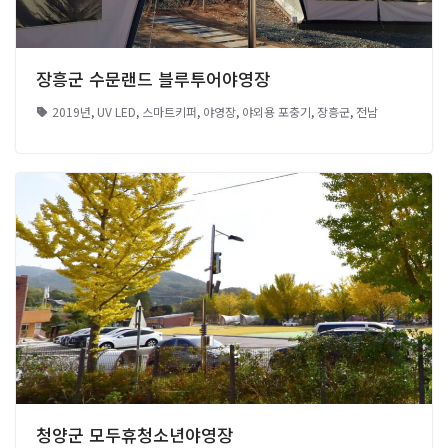
장흥군 수문랜드 블루투어야영장
2019년
,
UV LED
,
스마트키퍼
,
야영장
,
야외용 포충기
,
장흥군
,
전남
청양군 모두휴청소년야영장