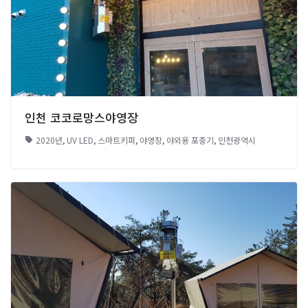
인천 코코로망스야영장
2020년
,
UV LED
,
스마트키퍼
,
야영장
,
야외용 포충기
,
인천광역시