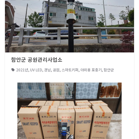
함안군 공원관리사업소
2021년
,
UV LED
,
경남
,
공원
,
스마트키퍼
,
야외용 포충기
,
함안군