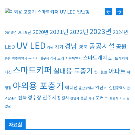
플라이포커스
2023년
2021년
2022년
모스포커스
2020년
2024년
2019년
2018년
UV LED
경남
공공시설
공원
LED
경북
경기
강원
포커스 LED
스마트캐치
구미시
대구광역시
모기
서울특별시
스마트캐치에
공장
광주광역시
스마트키퍼
실내용 포충기
아파트
디션
썬더볼트
야
스마트키퍼 UV LED 일반형
야외용 포충기
에디션
익산시
영장
인천광역시
울산광역시
전
정수장
진주시
전북
포커스
창원시
충남
격살충기
천안시
파리
포항시
학교
함
스마트키퍼 UV LED 고급형
안군
자료실