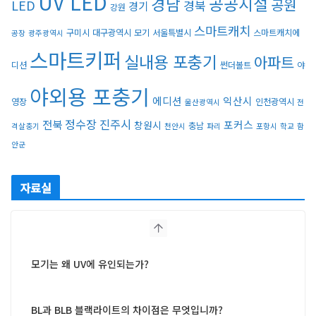
UV LED
경남
공공시설
공원
LED
경북
경기
강원
스마트캐치
구미시
대구광역시
모기
서울특별시
스마트캐치에
공장
광주광역시
스마트키퍼
실내용 포충기
아파트
디션
썬더볼트
야
야외용 포충기
에디션
익산시
영장
인천광역시
울산광역시
전
정수장
진주시
전북
포커스
창원시
충남
격살충기
천안시
파리
포항시
학교
함
안군
자료실
모기는 왜 UV에 유인되는가?
BL과 BLB 블랙라이트의 차이점은 무엇입니까?