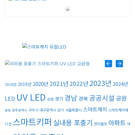
플라이포커스
모스포커스
포커스 LED
스마트키퍼 UV LED 일반형
2023년
2021년
2022년
스마트키퍼 UV LED 고급형
2020년
2024년
2019년
2018년
UV LED
경남
공공시설
공원
LED
경북
경기
강원
스마트캐치
스마트캐치
구미시
대구광역시
모기
서울특별시
스마트캐치에
공장
광주광역시
스마트키퍼
실내용 포충기
아파트
디션
썬더볼트
야