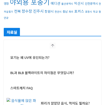
야외용 포충기
에디션
익산시
영장
인천광역시
울산광역시
전
정수장
진주시
전북
포커스
창원시
충남
격살충기
천안시
파리
포항시
학교
함
안군
자료실
모기는 왜 UV에 유인되는가?
BL과 BLB 블랙라이트의 차이점은 무엇입니까?
스마트캐치 FAQ
파리가 앉았던 음식, 먹어도 될까요?