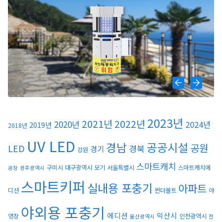
2023년
2021년
2022년
2020년
2024년
2019년
2018년
UV LED
경남
공공시설
공원
LED
경북
경기
강원
스마트캐치
구미시
대구광역시
모기
서울특별시
스마트캐치에
공장
광주광역시
스마트키퍼
실내용 포충기
아파트
디션
썬더볼트
야
야외용 포충기
에디션
익산시
영장
인천광역시
울산광역시
전