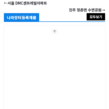
서울 DMC센트레빌아파트
진주 정촌면 수변공원
모두보기
나라장터등록제품