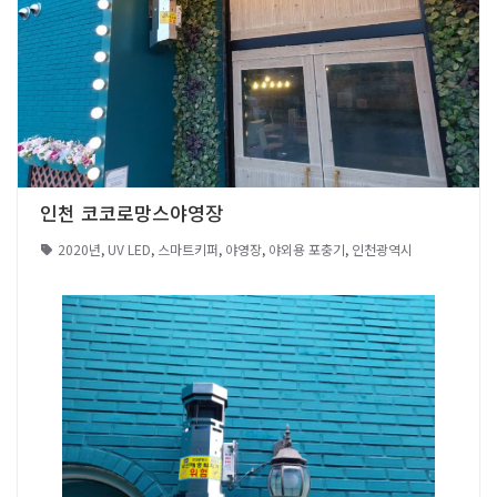
인천 코코로망스야영장
2020년
,
UV LED
,
스마트키퍼
,
야영장
,
야외용 포충기
,
인천광역시