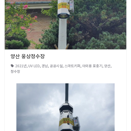
양산 웅상정수장
2021년
,
UV LED
,
경남
,
공공시설
,
스마트키퍼
,
야외용 포충기
,
양산
,
정수장