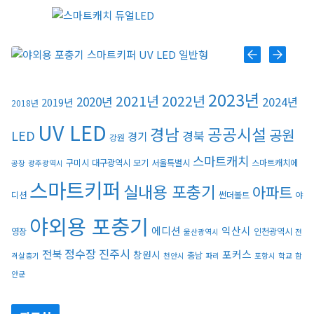
모스포커스
포커스 LED
2023년
2021년
2022년
2020년
2024년
2019년
2018년
스마트키퍼 UV LED 일반형
UV LED
경남
공공시설
공원
LED
경북
경기
강원
스마트캐치
구미시
대구광역시
모기
서울특별시
스마트캐치에
공장
광주광역시
스마트키퍼 UV LED 고급형
스마트키퍼
실내용 포충기
아파트
디션
썬더볼트
야
야외용 포충기
스마트캐치
에디션
익산시
영장
인천광역시
울산광역시
전
정수장
진주시
전북
포커스
창원시
충남
격살충기
천안시
파리
포항시
학교
함
안군