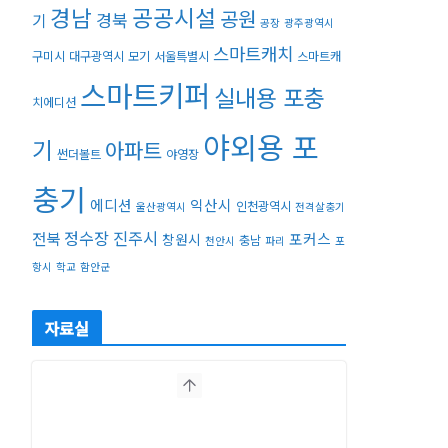
경남
공공시설
공원
경북
기
공장
광주광역시
스마트캐치
구미시
대구광역시
모기
서울특별시
스마트캐
스마트키퍼
실내용 포충
치에디션
야외용 포
기
아파트
썬더볼트
야영장
충기
에디션
익산시
인천광역시
울산광역시
전격살충기
정수장
진주시
전북
포커스
창원시
충남
천안시
파리
포
항시
학교
함안군
자료실