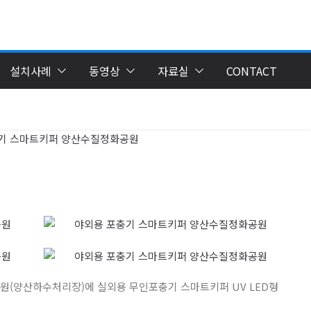
설치사례
동영상
자료실
CONTACT
공원(양산하수처리장)에 실외용 무인포충기 스마트키퍼 UV LED형