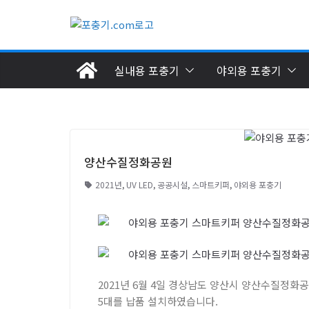
실내용 포충기
야외용 포충기
양산수질정화공원
2021년
,
UV LED
,
공공시설
,
스마트키퍼
,
야외용 포충기
2021년 6월 4일 경상남도 양산시 양산수질정화
5대를 납품 설치하였습니다.