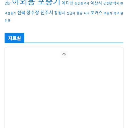
야외용 포충기
에디션
익산시
영장
인천광역시
울산광역시
전
정수장
진주시
전북
포커스
창원시
충남
격살충기
천안시
파리
포항시
학교
함
안군
자료실