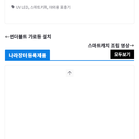
UV LED
,
스마트키퍼
,
야외용 포충기
썬더볼트 가로등 설치
스마트캐치 조립 영상
모두보기
나라장터등록제품