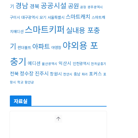
경남
공공시설
공원
경북
기
공장
광주광역시
스마트캐치
구미시
대구광역시
모기
서울특별시
스마트캐
스마트키퍼
실내용 포충
치에디션
야외용 포
기
아파트
썬더볼트
야영장
충기
에디션
익산시
인천광역시
울산광역시
전격살충기
정수장
진주시
전북
포커스
창원시
충남
천안시
파리
포
항시
학교
함안군
자료실