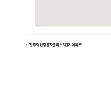
진주혁신중흥S클래스6단지아파트