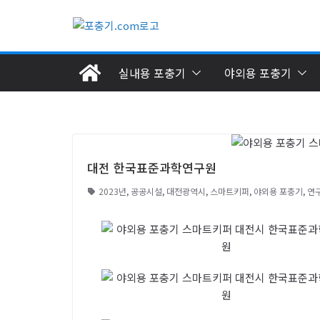
실내용 포충기
야외용 포충기
대전 한국표준과학연구원
2023년
,
공공시설
,
대전광역시
,
스마트키퍼
,
야외용 포충기
,
연