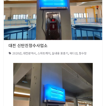
대전 신탄진정수사업소
2020년
,
대전광역시
,
스마트캐치
,
실내용 포충기
,
에디션
,
정수장