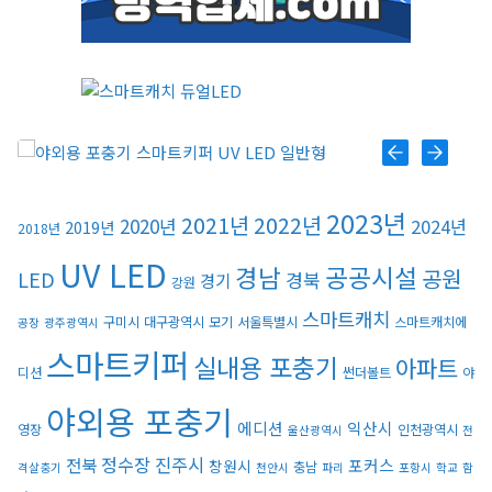
스마트키퍼 UV LED 고급형
2023년
2021년
2022년
2020년
2024년
2019년
2018년
UV LED
경남
공공시설
공원
LED
경북
경기
강원
스마트캐치
구미시
대구광역시
모기
서울특별시
스마트캐치에
공장
광주광역시
스마트키퍼
실내용 포충기
아파트
디션
썬더볼트
야
야외용 포충기
에디션
익산시
영장
인천광역시
울산광역시
전
정수장
진주시
전북
포커스
창원시
충남
격살충기
천안시
파리
포항시
학교
함