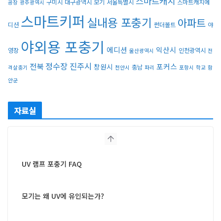
스마트캐치
구미시
대구광역시
모기
서울특별시
스마트캐치에
공장
광주광역시
스마트키퍼
실내용 포충기
아파트
디션
썬더볼트
야
스마트키퍼 UV LED 일반형
야외용 포충기
에디션
익산시
영장
인천광역시
울산광역시
전
정수장
진주시
전북
포커스
창원시
충남
격살충기
천안시
파리
포항시
학교
함
스마트키퍼 UV LED 고급형
안군
자료실
UV 램프 포충기 FAQ
모기는 왜 UV에 유인되는가?