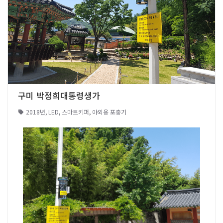
구미 박정희대통령생가
2018년
,
LED
,
스마트키퍼
,
야외용 포충기