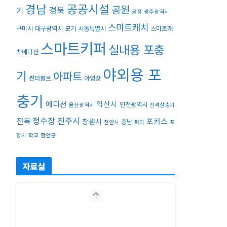
경남
공공시설
공원
경북
기
공장
광주광역시
스마트캐치
구미시
대구광역시
모기
서울특별시
스마트캐
스마트키퍼
실내용 포충
치에디션
야외용 포
기
아파트
썬더볼트
야영장
충기
에디션
익산시
인천광역시
울산광역시
전격살충기
정수장
진주시
전북
포커스
창원시
충남
천안시
파리
포
항시
학교
함안군
자료실