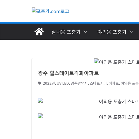
실내용 포충기
야외용 포충기
광주 힐스테이트각화아파트
2022년
,
UV LED
,
광주광역시
,
스마트키퍼
,
아파트
,
야외용 포